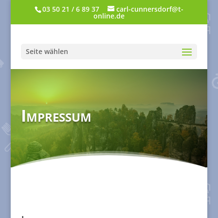
03 50 21 / 6 89 37
carl-cunnersdorf@t-
online.de
Seite wählen
Impressum